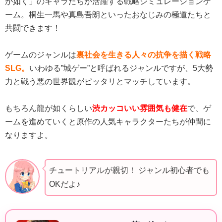
が如く」のキャラたちが活躍する戦略シミュレーションゲ
ーム。桐生一馬や真島吾朗といったおなじみの極道たちと
共闘できます！
ゲームのジャンルは
裏社会を生きる人々の抗争を描く戦略
SLG。
いわゆる”城ゲー”と呼ばれるジャンルですが、5大勢
力と戦う悪の世界観がピッタリとマッチしています。
もちろん龍が如くらしい
渋カッコいい雰囲気も健在
で、ゲ
ームを進めていくと原作の人気キャラクターたちが仲間に
なりますよ。
チュートリアルが親切！ ジャンル初心者でも
OKだよ♪