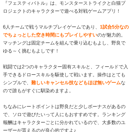
『フェスティバトル』は、モンスターストライクと白猫プ
ロジェクトのキャラクターで遊べる対戦ゲームアプリ！
6人チームで戦うマルチプレイゲームであり、
1試合5分なの
でちょっとした空き時間にもプレイしやすい
のが魅力的。
マッチングは固定チームを組んで乗り込むもよし、野良で
ゆる～く挑むもよしです！
戦闘では2つのキャラクター固有スキルと、フィールドで入
手できるドロースキルを駆使して戦います。操作はとても
シンプルで、
難しいキャンセル技などもほぼ無いゲーム
な
ので誰もがすぐに馴染めますよ。
ちなみにレートポイントは野良だと少しボーナスがあるの
で、ソロで遊びたいって人にもおすすめです。ランキング
報酬はキャラクターごとに分かれているので、大多数のユ
ーザーが貰えるのが良心的ですよ♪