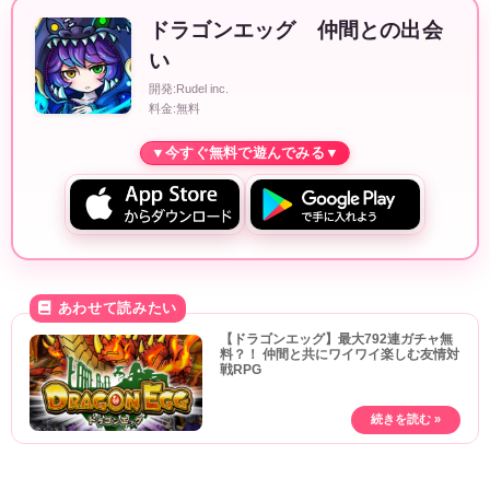
ドラゴンエッグ 仲間との出会
い
開発:Rudel inc.
料金:無料
【ドラゴンエッグ】最大792連ガチャ無
料？！ 仲間と共にワイワイ楽しむ友情対
戦RPG