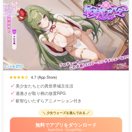
★★★★☆
4.7 (App Store)
美少女たちとの異世界城主生活
過激さが取り柄の放置RPG
叡智ないたずらアニメーション付き
＼ 少女ウォーズを遊んでみる ／
無料でアプリをダウンロード
AppleStore / GooglePlay »