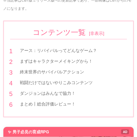
※当記事はCBT版→リリース版への更新記事であり、一部画像はCBTからのモ
ノになります。
コンテンツ一覧
[
非表示
]
アース：リバイバルってどんなゲーム？
まずはキャラクターメイキングから！
終末世界のサバイバルアクション
戦闘だけではないやりこみコンテンツ
ダンジョンはみんなで協力！
まとめ丨総合評価レビュー！
✨ 男子必見の育成RPG
AD