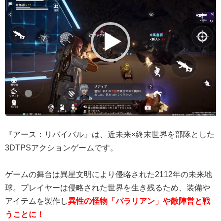
プ
レ
ー
ヤ
ー
『アース：リバイバル』は、近未来×終末世界を部隊とした
3DTPSアクションゲームです。
ゲームの舞台は異星文明により侵略された2112年の未来地
球。プレイヤーは侵略された世界を生き残るため、装備や
アイテムを製作し
異性の怪物「パラリアン」や敵陣営と戦
うことに！