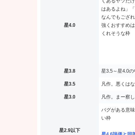
くあるヤツだけ
はあるよね」「
なんでもござれの
星4.0
強くおすすめは
くれそうな枠
星3.8
星3.5～星4.
星3.5
凡作。悪くはな
星3.0
凡作。まー察し
バグがある意味
い枠
星2.9以下
星4.6評価と