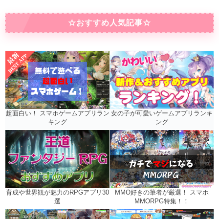
☆おすすめ人気記事☆
女の子が可愛いゲームアプリランキ
超面白い！ スマホゲームアプリラン
ング
キング
MMO好きの筆者が厳選！ スマホ
育成や世界観が魅力のRPGアプリ30
MMORPG特集！！
選