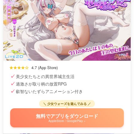
★★★★☆
4.7 (App Store)
美少女たちとの異世界城主生活
過激さが取り柄の放置RPG
叡智ないたずらアニメーション付き
＼ 少女ウォーズを遊んでみる ／
無料でアプリをダウンロード
AppleStore / GooglePlay »