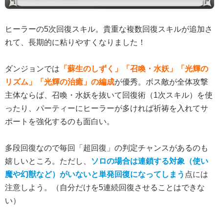
ヒーラーの5次回復スキル。貴重な複数回復スキルが追加さ
れて、長期的に粘りやすくなりました！
ダンジョンでは
「蘇生のしずく」「召喚・水妖」「光輝の
リズム」「光輝の治癒」の編成
が優秀。ボス敵が全体攻撃
主体ならば、召喚・水妖を抜いて回復術（1次スキル）を使
ったり、パーティーにヒーラーが多ければ祈祷を入れてサ
ポートを強化するのも面白い。
多段回復なので毎回「超回復」の判定チャンスがあるのも
嬉しいところ。ただし、
ソロの場合は連鎖する対象（使い
魔や幻獣など）がいないと単発回復になってしまう
点には
注意しよう。（自分だけを5連続回復させることはできな
い）