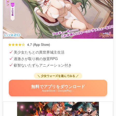
★★★★☆
4.7 (App Store)
美少女たちとの異世界城主生活
過激さが取り柄の放置RPG
叡智ないたずらアニメーション付き
＼ 少女ウォーズを遊んでみる ／
無料でアプリをダウンロード
AppleStore / GooglePlay »