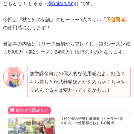
どもども！ しるる（
@ShiruruApp
）です。
今回は『杖と剣の伝説』のヒーラー5次スキル「
天啓賢者
」
の使用感になります！
当記事の内容はリリース当初からプレイし、第3シーズン戦
力6000万（第2シーズン2450万）段階のものとなります。
無微課金向けの個人的な使用感だよ。虹色ス
キル持ちとか武器精錬とかをめちゃくちゃや
り込んでる人は変わってくるかも…！
【杖と剣の伝説】掌握者（ヒーラー4次
スキル）の使用感とおすすめ編成