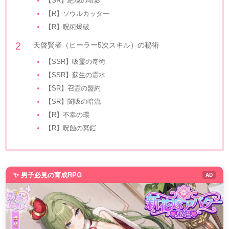
【SR】絶境の暗影
【R】ソウルカッター
【R】呪術爆破
天啓賢者（ヒーラー5次スキル）の秘術
【SSR】吸霊の奇術
【SSR】蘇生の霊水
【SR】召霊の盟約
【SR】闇吸の暗流
【R】不幸の環
【R】呪蝕の冥鎧
✨ 男子必見の育成RPG
AD