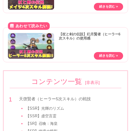
【杖と剣の伝説】幻月賢者（ヒーラー6
次スキル）の使用感
コンテンツ一覧
[
非表示
]
天啓賢者（ヒーラー5次スキル）の戦技
【SSR】光輝のリズム
【SSR】虚空言霊
【SR】召喚：海皇