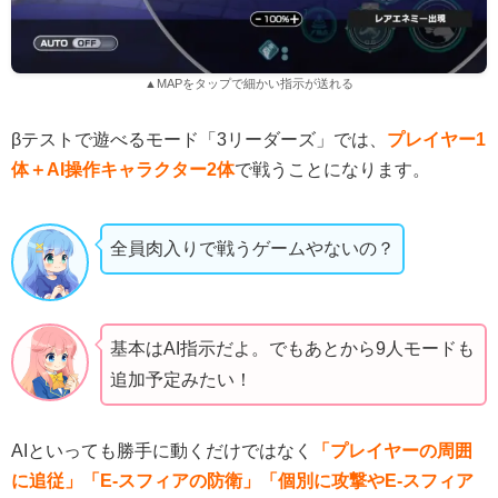
▲MAPをタップで細かい指示が送れる
βテストで遊べるモード「3リーダーズ」では、
プレイヤー1
体＋AI操作キャラクター2体
で戦うことになります。
全員肉入りで戦うゲームやないの？
基本はAI指示だよ。でもあとから9人モードも
追加予定みたい！
AIといっても勝手に動くだけではなく
「プレイヤーの周囲
に追従」「E-スフィアの防衛」「個別に攻撃やE-スフィア