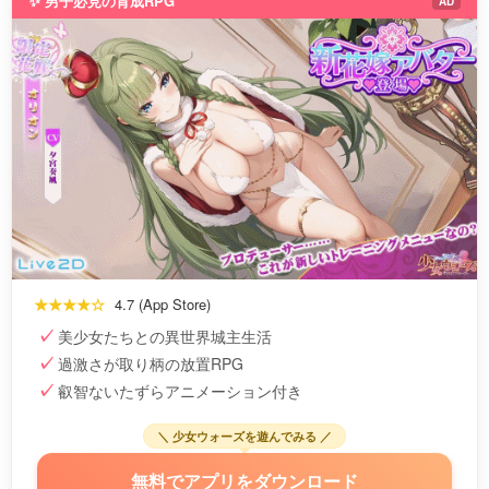
✨ 男子必見の育成RPG
AD
★★★★☆
4.7 (App Store)
美少女たちとの異世界城主生活
過激さが取り柄の放置RPG
叡智ないたずらアニメーション付き
＼ 少女ウォーズを遊んでみる ／
無料でアプリをダウンロード