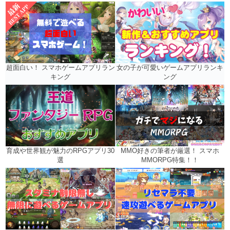
女の子が可愛いゲームアプリランキ
超面白い！ スマホゲームアプリラン
ング
キング
MMO好きの筆者が厳選！ スマホ
育成や世界観が魅力のRPGアプリ30
MMORPG特集！！
選