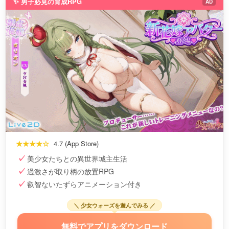
✨ 男子必見の育成RPG
AD
★★★★☆
4.7 (App Store)
美少女たちとの異世界城主生活
過激さが取り柄の放置RPG
叡智ないたずらアニメーション付き
＼ 少女ウォーズを遊んでみる ／
無料でアプリをダウンロード