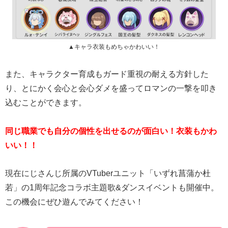
▲キャラ衣装もめちゃかわいい！
また、キャラクター育成もガード重視の耐える方針した
り、とにかく会心と会心ダメを盛ってロマンの一撃を叩き
込むことができます。
同じ職業でも自分の個性を出せるのが面白い！衣装もかわ
いい！！
現在にじさんじ所属のVTuberユニット「いずれ菖蒲か杜
若」の1周年記念コラボ主題歌&ダンスイベントも開催中。
この機会にぜひ遊んでみてください！