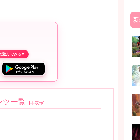
新
ンツ一覧
[
非表示
]
？