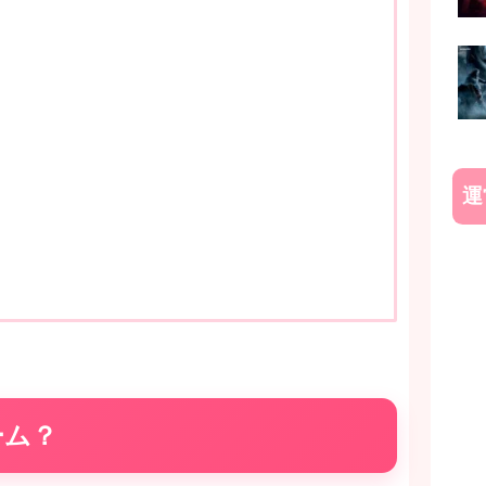
運
ーム？