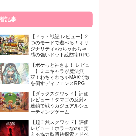
着記事
【ドット戦記 レビュー】2
つのモードで遊べる！オリ
ジナリティ×わちゃわちゃ
感の強いドット絵防衛RPG
【ポケっと神さま！ レビュ
ー】ミニキャラが魔法無
双！わちゃわちゃMAXで敵
を倒すディフェンスRPG
【ダックスクワッド】評価
レビュー！タマゴの反射×
連鎖で戦うカジュアルシュ
ーティングゲーム
【超自然スクワッド】評価
レビュー！ホラーなのに笑
える協力型遺跡探索アドベ