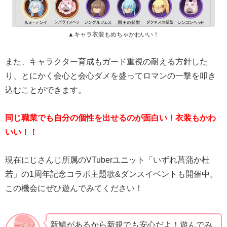
▲キャラ衣装もめちゃかわいい！
また、キャラクター育成もガード重視の耐える方針した
り、とにかく会心と会心ダメを盛ってロマンの一撃を叩き
込むことができます。
同じ職業でも自分の個性を出せるのが面白い！衣装もかわ
いい！！
現在にじさんじ所属のVTuberユニット「いずれ菖蒲か杜
若」の1周年記念コラボ主題歌&ダンスイベントも開催中。
この機会にぜひ遊んでみてください！
新鯖があるから新規でも安心だよ！遊んでみ