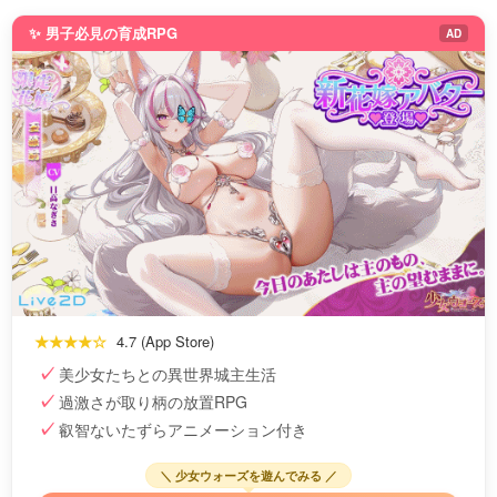
✨ 男子必見の育成RPG
AD
★★★★☆
4.7 (App Store)
美少女たちとの異世界城主生活
過激さが取り柄の放置RPG
叡智ないたずらアニメーション付き
＼ 少女ウォーズを遊んでみる ／