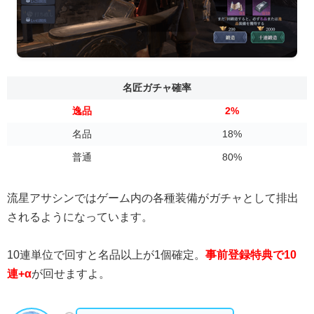
名匠ガチャ確率
逸品
2%
名品
18%
普通
80%
流星アサシンではゲーム内の各種装備がガチャとして排出
されるようになっています。
10連単位で回すと名品以上が1個確定。
事前登録特典で10
連+α
が回せますよ。