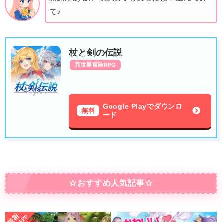
て♪
杖と剣の伝説
異世界冒険RPG
Google Playでダウンロ
無料
ード
☆おすすめ人気記事☆