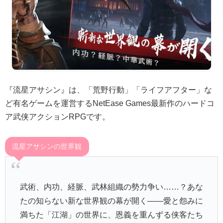
『流星アサシン』は、「荒野行動」「ライフアフター」な
ど有名ゲームを運営するNetEase Games最新作のハードコ
ア武侠アクションRPGです。
流星アサシンの世界観
武術、内功、経脈、武林組織の勢力争い……？あな
たの知らない新な世界観の幕が開く——愛と怨みに
満ちた「江湖」の世界に、恩義を重んずる侠客たち