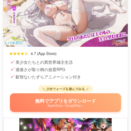
★★★★☆
4.7 (App Store)
美少女たちとの異世界城主生活
過激さが取り柄の放置RPG
叡智ないたずらアニメーション付き
＼ 少女ウォーズを遊んでみる ／
無料でアプリをダウンロード
AppleStore / GooglePlay »