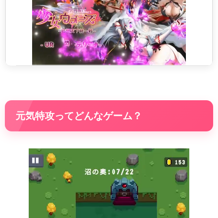
元気特攻ってどんなゲーム？
動
画
プ
レ
ー