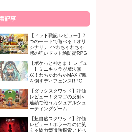
着記事
【ドット戦記 レビュー】2
つのモードで遊べる！オリ
ジナリティ×わちゃわちゃ
感の強いドット絵防衛RPG
【ポケっと神さま！ レビュ
ー】ミニキャラが魔法無
双！わちゃわちゃMAXで敵
を倒すディフェンスRPG
【ダックスクワッド】評価
レビュー！タマゴの反射×
連鎖で戦うカジュアルシュ
ーティングゲーム
【超自然スクワッド】評価
レビュー！ホラーなのに笑
える協力型遺跡探索アドベ