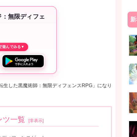
ジ：無限ディフェ
新
ぶりに転生した黒魔術師：無限ディフェンスRPG」になり
ンツ一覧
[
非表示
]