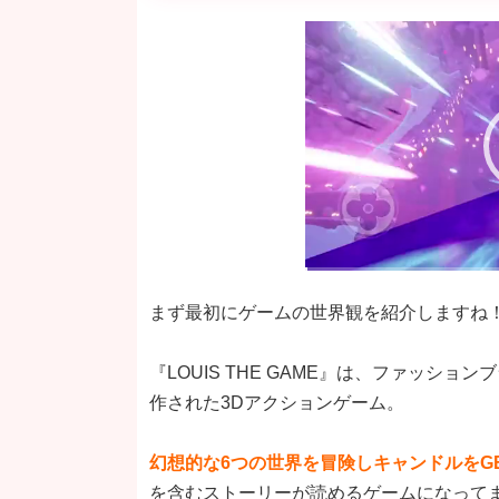
動
画
プ
レ
ー
ヤ
ー
まず最初にゲームの世界観を紹介しますね
『LOUIS THE GAME』は、ファッシ
作された3Dアクションゲーム。
幻想的な6つの世界を冒険しキャンドルをG
を含むストーリーが読めるゲームになって