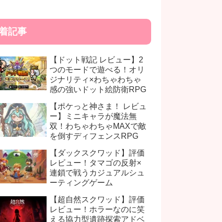
着記事
【ドット戦記 レビュー】2
つのモードで遊べる！オリ
ジナリティ×わちゃわちゃ
感の強いドット絵防衛RPG
【ポケっと神さま！ レビュ
ー】ミニキャラが魔法無
双！わちゃわちゃMAXで敵
を倒すディフェンスRPG
【ダックスクワッド】評価
レビュー！タマゴの反射×
連鎖で戦うカジュアルシュ
ーティングゲーム
【超自然スクワッド】評価
レビュー！ホラーなのに笑
える協力型遺跡探索アドベ