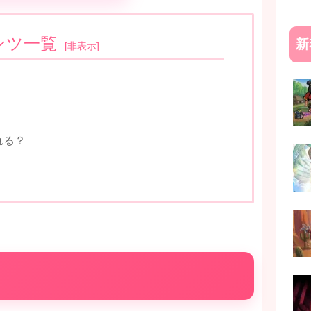
ンツ一覧
新
[
非表示
]
れる？