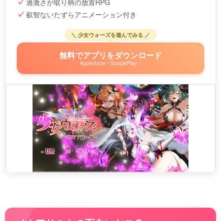
過激さが取り柄の放置RPG
叡智ないたずらアニメーション付き
＼ 少女ウォーズを遊んでみる ／
無料でアプリをダウンロード
AppleStore / GooglePlay »