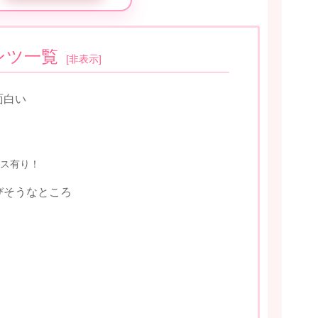
ンツ一覧
[
非表示
]
面白い
ス有り！
びそうなところ