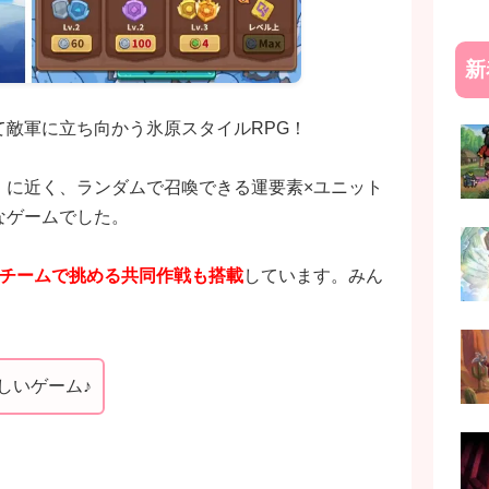
新
敵軍に立ち向かう氷原スタイルRPG！
」に近く、ランダムで召喚できる運要素×ユニット
なゲームでした。
人チームで挑める共同作戦も搭載
しています。みん
しいゲーム♪