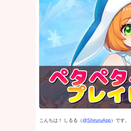
こんちは！ しるる（
@ShiruruApp
）です。