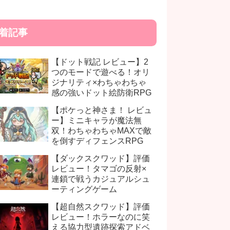
着記事
【ドット戦記 レビュー】2
つのモードで遊べる！オリ
ジナリティ×わちゃわちゃ
感の強いドット絵防衛RPG
【ポケっと神さま！ レビュ
ー】ミニキャラが魔法無
双！わちゃわちゃMAXで敵
を倒すディフェンスRPG
【ダックスクワッド】評価
レビュー！タマゴの反射×
連鎖で戦うカジュアルシュ
ーティングゲーム
【超自然スクワッド】評価
レビュー！ホラーなのに笑
える協力型遺跡探索アドベ