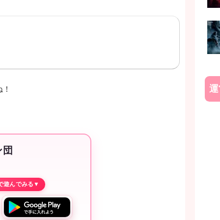
運
ね！
ン団