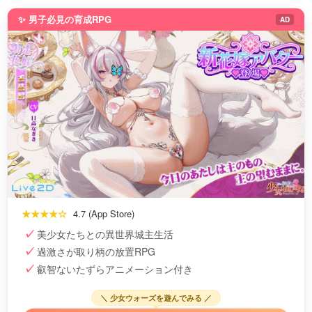
✨ 男子必見の育成RPG
AD
★★★★☆
4.7 (App Store)
美少女たちとの異世界城主生活
過激さが取り柄の放置RPG
叡智ないたずらアニメーション付き
＼ 少女ウォーズを遊んでみる ／