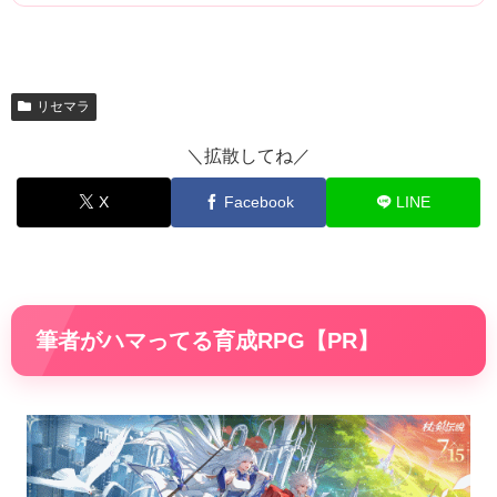
リセマラ
＼拡散してね／
X
Facebook
LINE
筆者がハマってる育成RPG【PR】