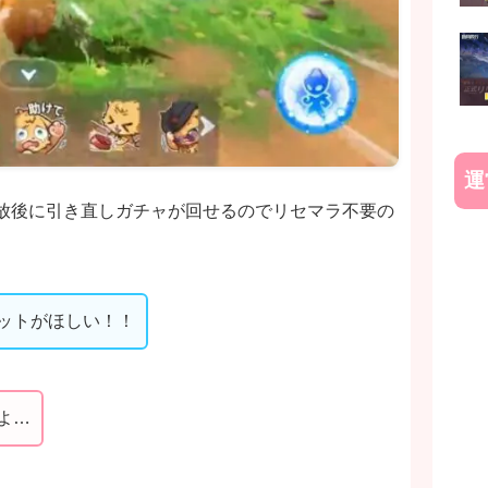
運
解放後に引き直しガチャが回せるのでリセマラ不要の
ットがほしい！！
よ…