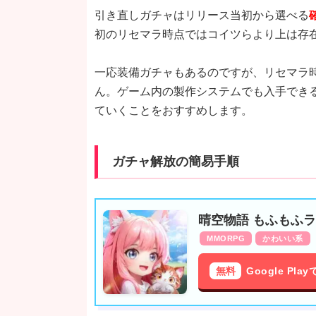
引き直しガチャはリリース当初から選べる
初のリセマラ時点ではコイツらより上は存
一応装備ガチャもあるのですが、リセマラ
ん。ゲーム内の製作システムでも入手でき
ていくことをおすすめします。
ガチャ解放の簡易手順
晴空物語 もふもふ
MMORPG
かわいい系
無料
Google Pl