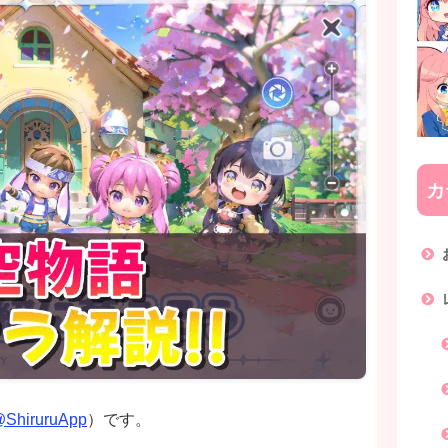
カ
ShiruruApp
）です。