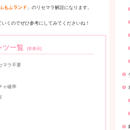
もふもふランド
」のリセマラ解説になります。
ていくのでぜひ参考にしてみてくださいね！
ンツ一覧
[
非表示
]
セマラ不要
チャ確率
定