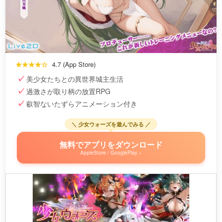
★★★★☆
4.7 (App Store)
美少女たちとの異世界城主生活
過激さが取り柄の放置RPG
叡智ないたずらアニメーション付き
＼ 少女ウォーズを遊んでみる ／
無料でアプリをダウンロード
AppleStore / GooglePlay »