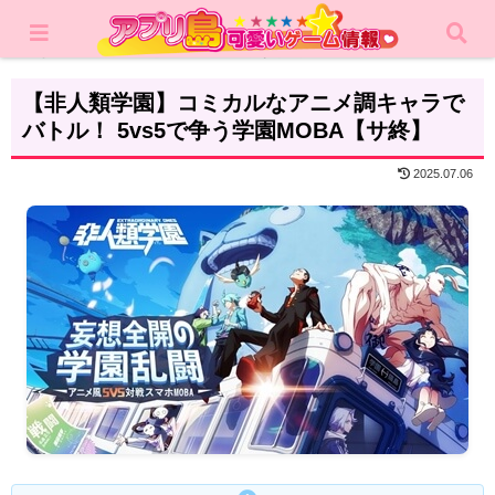
ホーム
レビュー
アクション
【非人類学園】コミカルなアニメ調キャラで
バトル！ 5vs5で争う学園MOBA【サ終】
2025.07.06