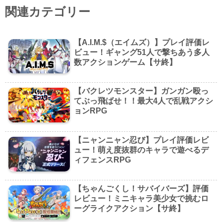
関連カテゴリー
【A.I.M.$（エイムズ）】プレイ評価レ
ビュー！ギャング51人で撃ちあう多人
数アクションゲーム【サ終】
【バクレツモンスター】ガンガン殴っ
てぶっ飛ばせ！！最大4人で乱戦アクシ
ョンRPG
【ニャンニャン忍び】プレイ評価レビ
ュー！萌え度抜群のキャラで遊べるデ
ィフェンスRPG
【ちゃんごくし！サバイバーズ】評価
レビュー！ミニキャラ美少女で挑むロ
ーグライクアクション【サ終】