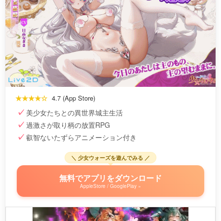
★★★★☆
4.7 (App Store)
美少女たちとの異世界城主生活
過激さが取り柄の放置RPG
叡智ないたずらアニメーション付き
＼ 少女ウォーズを遊んでみる ／
無料でアプリをダウンロード
AppleStore / GooglePlay »