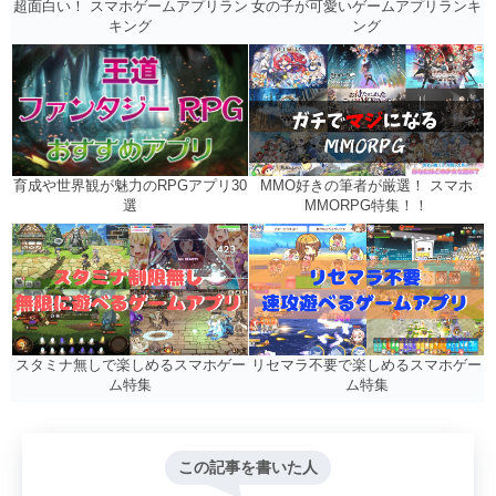
女の子が可愛いゲームアプリランキ
超面白い！ スマホゲームアプリラン
ング
キング
MMO好きの筆者が厳選！ スマホ
育成や世界観が魅力のRPGアプリ30
MMORPG特集！！
選
リセマラ不要で楽しめるスマホゲー
スタミナ無しで楽しめるスマホゲー
ム特集
ム特集
この記事を書いた人