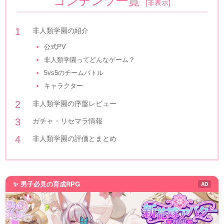
コンテンツ一覧
[
非表示
]
非人類学園の紹介
公式PV
非人類学園ってどんなゲーム？
5vs5のチームバトル
キャラクター
非人類学園の序盤レビュー
ガチャ・リセマラ情報
非人類学園の評価とまとめ
✨ 男子必見の育成RPG
AD