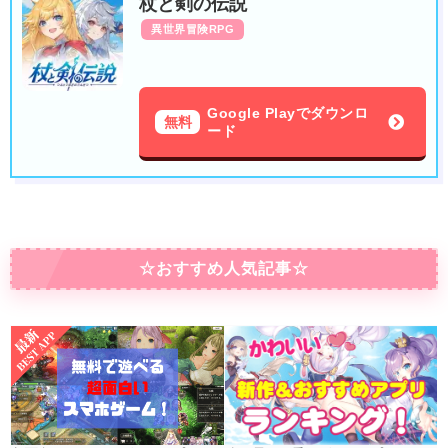
杖と剣の伝説
異世界冒険RPG
Google Playでダウンロ
無料
ード
☆おすすめ人気記事☆