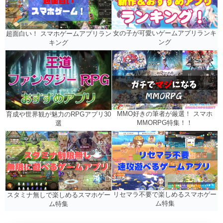
女の子が可愛いゲームアプリランキ
超面白い！ スマホゲームアプリラン
ング
キング
MMO好きの筆者が厳選！ スマホ
育成や世界観が魅力のRPGアプリ30
MMORPG特集！！
選
リセマラ不要で楽しめるスマホゲー
スタミナ無しで楽しめるスマホゲー
ム特集
ム特集