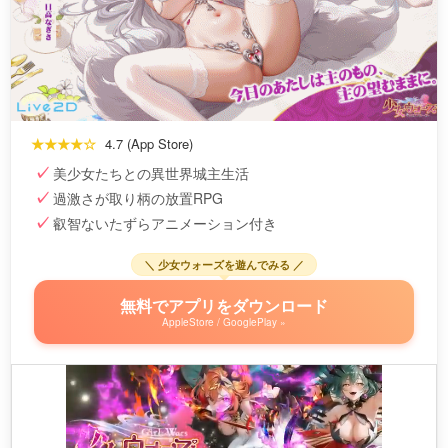
★★★★☆
4.7 (App Store)
美少女たちとの異世界城主生活
過激さが取り柄の放置RPG
叡智ないたずらアニメーション付き
＼ 少女ウォーズを遊んでみる ／
無料でアプリをダウンロード
AppleStore / GooglePlay »