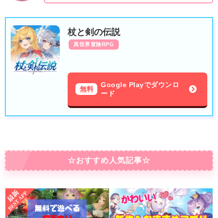
杖と剣の伝説
異世界冒険RPG
Google Playでダウンロ
無料
ード
☆おすすめ人気記事☆