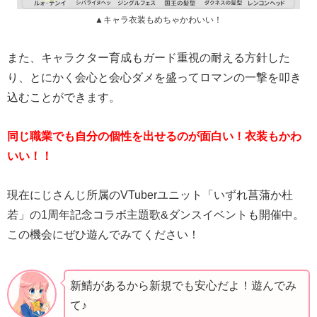
▲キャラ衣装もめちゃかわいい！
また、キャラクター育成もガード重視の耐える方針した
り、とにかく会心と会心ダメを盛ってロマンの一撃を叩き
込むことができます。
同じ職業でも自分の個性を出せるのが面白い！衣装もかわ
いい！！
現在にじさんじ所属のVTuberユニット「いずれ菖蒲か杜
若」の1周年記念コラボ主題歌&ダンスイベントも開催中。
この機会にぜひ遊んでみてください！
新鯖があるから新規でも安心だよ！遊んでみ
て♪