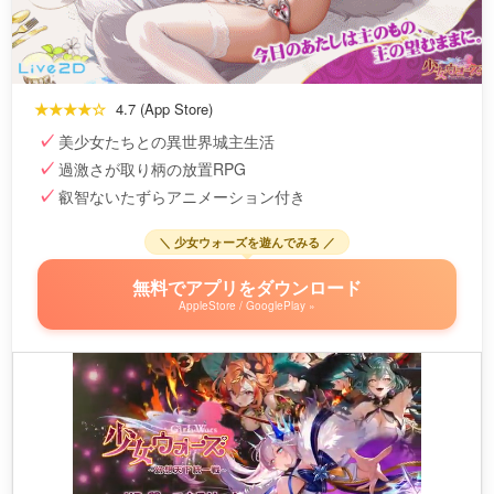
★★★★☆
4.7 (App Store)
美少女たちとの異世界城主生活
過激さが取り柄の放置RPG
叡智ないたずらアニメーション付き
＼ 少女ウォーズを遊んでみる ／
無料でアプリをダウンロード
AppleStore / GooglePlay »