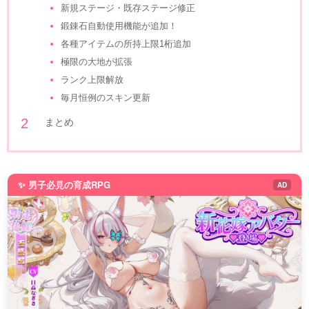
新規ステージ・既存ステージ修正
鍛錬石自動使用機能が追加！
各種アイテムの所持上限1桁追加
極限の大地が拡張
ランク上限解放
毎月恒例のスキン更新
まとめ
✨ 男子必見の育成RPG
AD