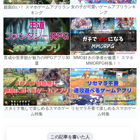
女の子が可愛いゲームアプリランキ
超面白い！ スマホゲームアプリラン
ング
キング
MMO好きの筆者が厳選！ スマホ
育成や世界観が魅力のRPGアプリ30
MMORPG特集！！
選
リセマラ不要で楽しめるスマホゲー
スタミナ無しで楽しめるスマホゲー
ム特集
ム特集
この記事を書いた人