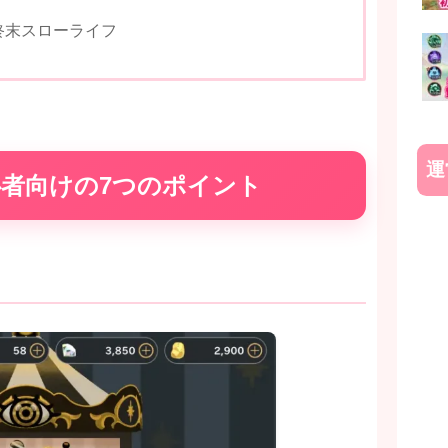
終末スローライフ
運
者向けの7つのポイント