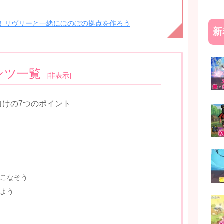
！リヴリーと一緒にほのぼの拠点を作ろう
新
ンツ一覧
[
非表示
]
向けの7つのポイント
こなそう
よう