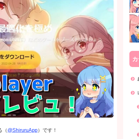
カ
る（
@ShiruruApp
）です！