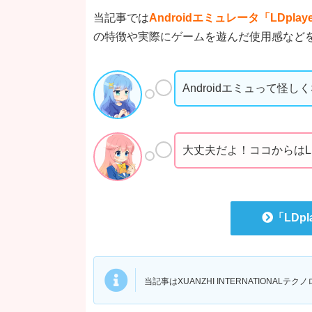
当記事では
Androidエミュレータ「LDplay
の特徴や実際にゲームを遊んだ使用感など
Androidエミュって怪
大丈夫だよ！ココからはLD
「LDp
当記事はXUANZHI INTERNATIONA