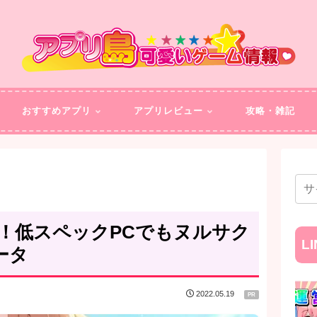
おすすめアプリ
アプリレビュー
攻略・雑記
ュー！低スペックPCでもヌルサク
L
ータ
2022.05.19