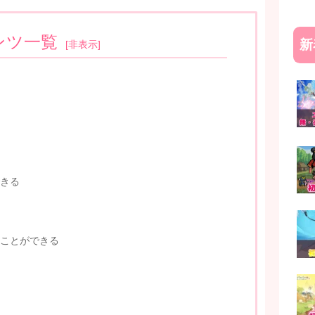
ンツ一覧
新
[
非表示
]
きる
ことができる