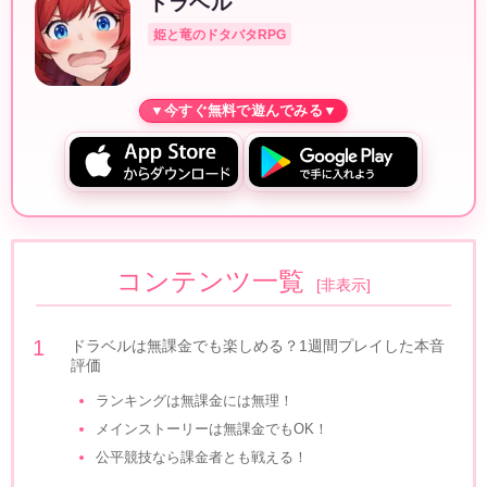
ドラベル
姫と竜のドタバタRPG
コンテンツ一覧
[
非表示
]
ドラベルは無課金でも楽しめる？1週間プレイした本音
評価
ランキングは無課金には無理！
メインストーリーは無課金でもOK！
公平競技なら課金者とも戦える！