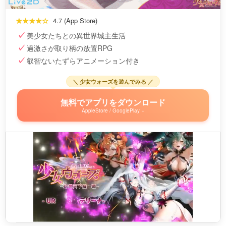
★★★★☆
4.7 (App Store)
美少女たちとの異世界城主生活
過激さが取り柄の放置RPG
叡智ないたずらアニメーション付き
＼ 少女ウォーズを遊んでみる ／
無料でアプリをダウンロード
AppleStore / GooglePlay »