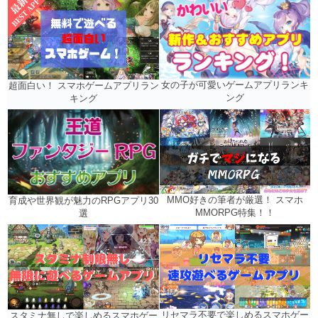
女の子が可愛いゲームアプリランキ
超面白い！ スマホゲームアプリラン
ング
キング
MMO好きの筆者が厳選！ スマホ
育成や世界観が魅力のRPGアプリ30
MMORPG特集！！
選
リセマラ不要で楽しめるスマホゲー
スタミナ無しで楽しめるスマホゲー