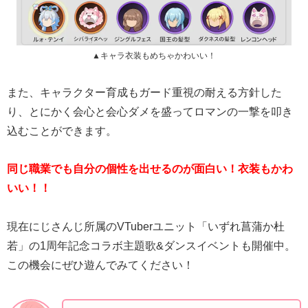
▲キャラ衣装もめちゃかわいい！
また、キャラクター育成もガード重視の耐える方針した
り、とにかく会心と会心ダメを盛ってロマンの一撃を叩き
込むことができます。
同じ職業でも自分の個性を出せるのが面白い！衣装もかわ
いい！！
現在にじさんじ所属のVTuberユニット「いずれ菖蒲か杜
若」の1周年記念コラボ主題歌&ダンスイベントも開催中。
この機会にぜひ遊んでみてください！