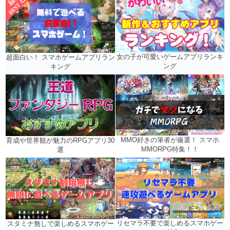
女の子が可愛いゲームアプリランキ
超面白い！ スマホゲームアプリラン
ング
キング
MMO好きの筆者が厳選！ スマホ
育成や世界観が魅力のRPGアプリ30
MMORPG特集！！
選
リセマラ不要で楽しめるスマホゲー
スタミナ無しで楽しめるスマホゲー