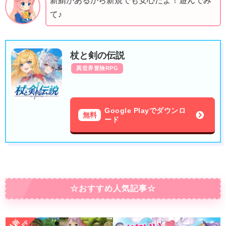
新鯖があるから新規でも安心だよ！遊んでみ
て♪
杖と剣の伝説
異世界冒険RPG
Google Playでダウンロ
無料
ード
☆おすすめ人気記事☆