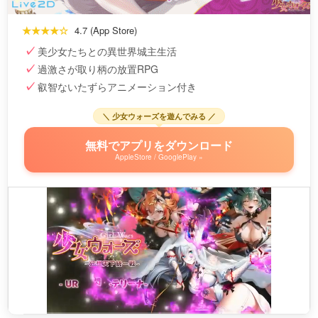
★★★★☆
4.7 (App Store)
美少女たちとの異世界城主生活
過激さが取り柄の放置RPG
叡智ないたずらアニメーション付き
＼ 少女ウォーズを遊んでみる ／
無料でアプリをダウンロード
AppleStore / GooglePlay »