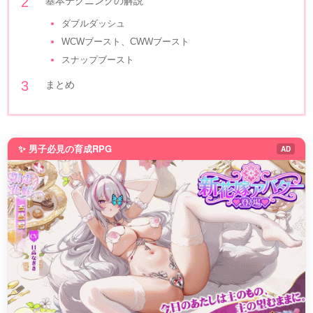
基本テクニンクの解説
ダブルダッシュ
WCWブースト、CWWブースト
スナップブースト
まとめ
✨ 男子必見の育成RPG
AD