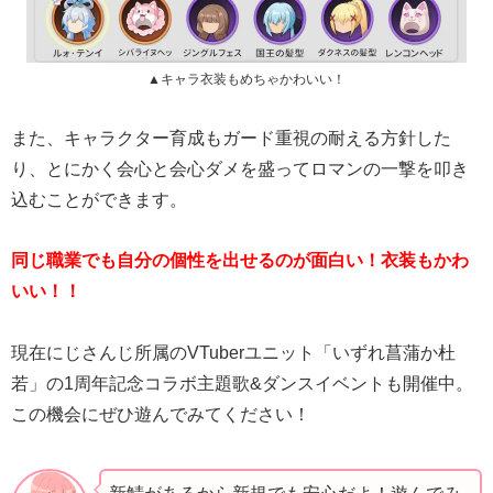
▲キャラ衣装もめちゃかわいい！
また、キャラクター育成もガード重視の耐える方針した
り、とにかく会心と会心ダメを盛ってロマンの一撃を叩き
込むことができます。
同じ職業でも自分の個性を出せるのが面白い！衣装もかわ
いい！！
現在にじさんじ所属のVTuberユニット「いずれ菖蒲か杜
若」の1周年記念コラボ主題歌&ダンスイベントも開催中。
この機会にぜひ遊んでみてください！