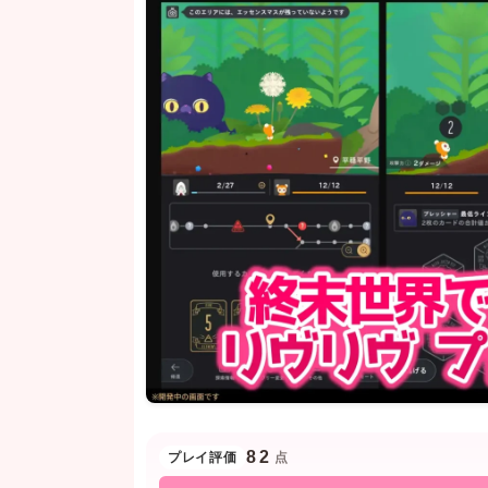
82
プレイ評価
点