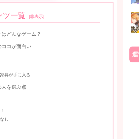
ンツ一覧
[
非表示
]
とはどんなゲーム？
のココが面白い
運
家具が手に入る
の人を選ぶ点
！
なし