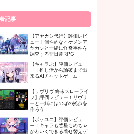
着記事
【アヤカシ代行】評価レビ
ュー！個性的なイケメンア
ヤカシと一緒に怪奇事件を
調査する非日常RPG
【キャラぷ】評価レビュ
ー！推し活から論破まで出
来るAIチャットゲーム
【リヴリヴ 終末スローライ
フ】評価レビュー！リヴリ
ーと一緒にほのぼの拠点を
作ろう
【ポケユニ】評価レビュ
ー！キャラも惑星もめちゃ
かわいくできる着せ替えゲ