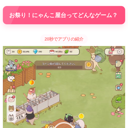
お祭り！にゃんこ屋台ってどんなゲーム？
20秒でアプリの紹介
動
画
プ
レ
ー
ヤ
ー