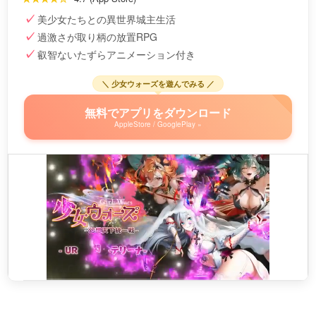
美少女たちとの異世界城主生活
過激さが取り柄の放置RPG
叡智ないたずらアニメーション付き
＼ 少女ウォーズを遊んでみる ／
無料でアプリをダウンロード
AppleStore / GooglePlay »