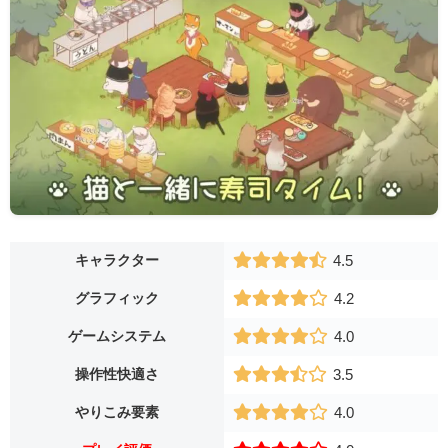
キャラクター
4.5
グラフィック
4.2
ゲームシステム
4.0
操作性快適さ
3.5
やりこみ要素
4.0