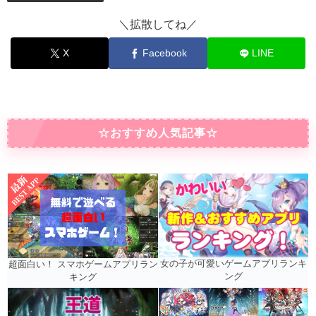
＼拡散してね／
X
Facebook
LINE
☆おすすめ人気記事☆
女の子が可愛いゲームアプリランキ
超面白い！ スマホゲームアプリラン
ング
キング