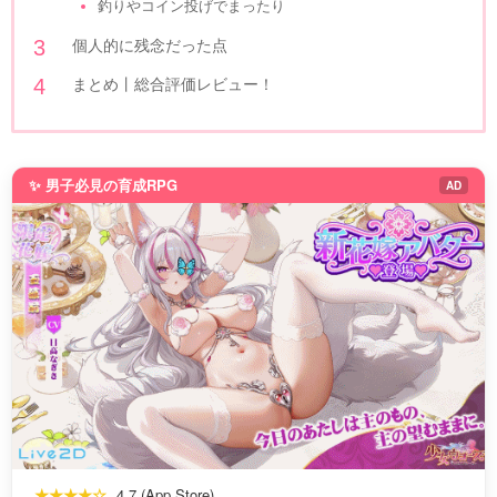
釣りやコイン投げでまったり
個人的に残念だった点
まとめ丨総合評価レビュー！
✨ 男子必見の育成RPG
AD
★★★★☆
4.7 (App Store)