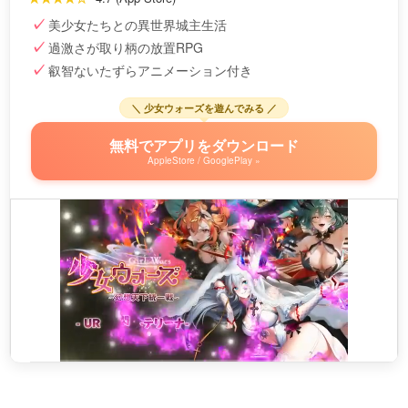
美少女たちとの異世界城主生活
過激さが取り柄の放置RPG
叡智ないたずらアニメーション付き
＼ 少女ウォーズを遊んでみる ／
無料でアプリをダウンロード
AppleStore / GooglePlay »