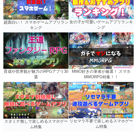
女の子が可愛いゲームアプリランキ
超面白い！ スマホゲームアプリラン
ング
キング
MMO好きの筆者が厳選！ スマホ
育成や世界観が魅力のRPGアプリ30
MMORPG特集！！
選
リセマラ不要で楽しめるスマホゲー
スタミナ無しで楽しめるスマホゲー
ム特集
ム特集