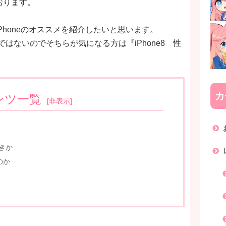
ております。
honeのオススメを紹介したいと思います。
けではないのでそちらが気になる方は『iPhone8 性
カ
ンツ一覧
[
非表示
]
べきか
のか