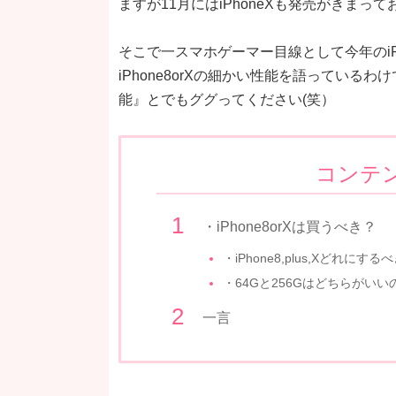
ますが11月にはiPhoneXも発売がきまっ
そこで一スマホゲーマー目線として今年のiP
iPhone8orXの細かい性能を語っているわ
能』とでもググってください(笑）
コンテ
・iPhone8orXは買うべき？
・iPhone8,plus,Xどれにする
・64Gと256Gはどちらがいい
一言