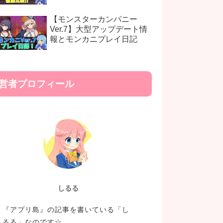
【モンスターカンパニー
Ver.7】大型アップデート情
報とモンカニプレイ日記
営者プロフィール
しるる
『アプリ島』の記事を書いている「し
るる」なのです☆