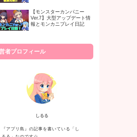
【モンスターカンパニー
Ver.7】大型アップデート情
報とモンカニプレイ日記
営者プロフィール
しるる
『アプリ島』の記事を書いている「し
るる」なのです☆