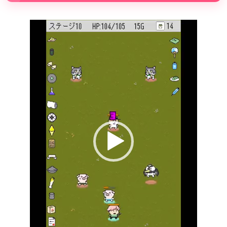
動
画
プ
レ
ー
ヤ
ー