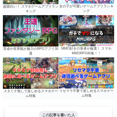
女の子が可愛いゲームアプリランキ
超面白い！ スマホゲームアプリラン
ング
キング
MMO好きの筆者が厳選！ スマホ
育成や世界観が魅力のRPGアプリ30
MMORPG特集！！
選
リセマラ不要で楽しめるスマホゲー
スタミナ無しで楽しめるスマホゲー
ム特集
ム特集
この記事を書いた人