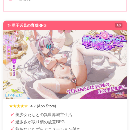
✨ 男子必見の育成RPG
AD
★★★★☆
4.7 (App Store)
美少女たちとの異世界城主生活
過激さが取り柄の放置RPG
叡智ないたずらアニメーション付き