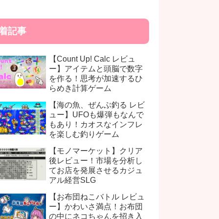
着記事
【Count Up! Calc レビュ
ー】アイテムと頭脳で数字
を作る！思考が加速するひ
らめき計算ゲーム
【海の魚、ぜんぶ釣る レビ
ュー】UFOも爆弾もなんで
もあり！カオスなインフレ
を楽しむ釣りゲーム
【モノマーケット】クリア
後レビュー！市場を分析し
てお店を発展させるカジュ
アル経営SLG
【お布団ねこバトル レビュ
ー】かわいさ満点！お布団
の中にネコちゃんを招き入