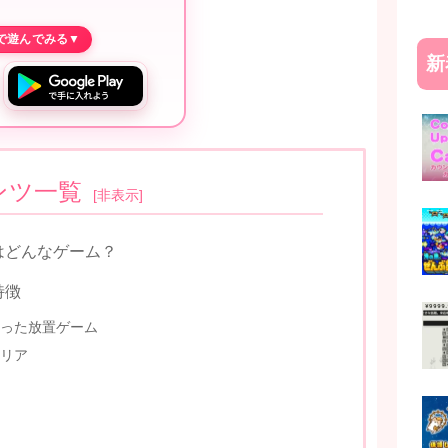
新
ンツ一覧
[
非表示
]
はどんなゲーム？
特徴
った放置ゲーム
リア