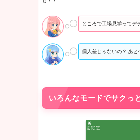
も？？
ところで工場見学ってデ
個人差じゃないの？ あと
いろんなモードでサクっ