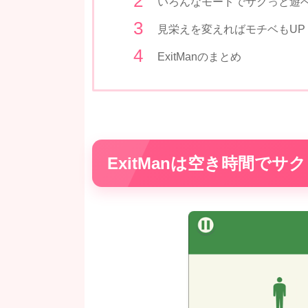
いろんなモードでサクっと遊
見栄えを変えればモチベもUP
ExitManのまとめ
ExitManは空き時間で