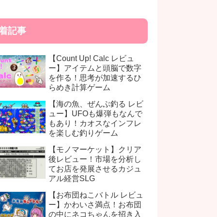
着記事
【Count Up! Calc レビュ
ー】アイテムと頭脳で数字
を作る！思考が加速するひ
らめき計算ゲーム
【海の魚、ぜんぶ釣る レビ
ュー】UFOも爆弾もなんで
もあり！カオスなインフレ
を楽しむ釣りゲーム
【モノマーケット】クリア
後レビュー！市場を分析し
てお店を発展させるカジュ
アル経営SLG
【お布団ねこバトル レビュ
ー】かわいさ満点！お布団
の中にネコちゃんを招き入