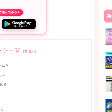
新
ンツ一覧
[
非表示
]
ーム？
ュー
める
う