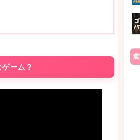
運
なゲーム？