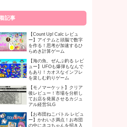
着記事
【Count Up! Calc レビュ
ー】アイテムと頭脳で数字
を作る！思考が加速するひ
らめき計算ゲーム
【海の魚、ぜんぶ釣る レビ
ュー】UFOも爆弾もなんで
もあり！カオスなインフレ
を楽しむ釣りゲーム
【モノマーケット】クリア
後レビュー！市場を分析し
てお店を発展させるカジュ
アル経営SLG
【お布団ねこバトル レビュ
ー】かわいさ満点！お布団
の中にネコちゃんを招き入