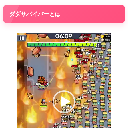
ダダサバイバーとは
動
画
プ
レ
ー
ヤ
ー