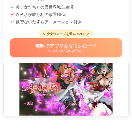
美少女たちとの異世界城主生活
過激さが取り柄の放置RPG
叡智ないたずらアニメーション付き
＼ 少女ウォーズを遊んでみる ／
無料でアプリをダウンロード
AppleStore / GooglePlay »