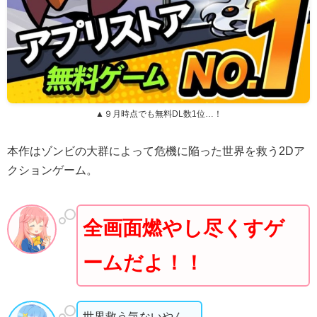
▲９月時点でも無料DL数1位…！
本作はゾンビの大群によって危機に陥った世界を救う2Dア
クションゲーム。
全画面燃やし尽くすゲ
ームだよ！！
世界救う気ないやん…