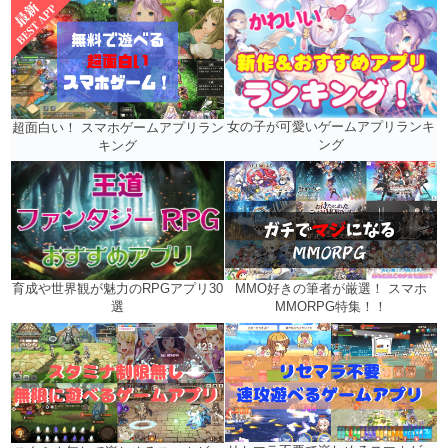
女の子が可愛いゲームアプリランキ
超面白い！ スマホゲームアプリラン
ング
キング
MMO好きの筆者が厳選！ スマホ
育成や世界観が魅力のRPGアプリ30
MMORPG特集！！
選