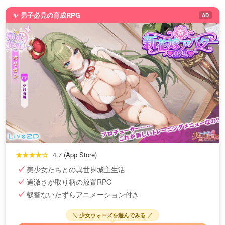
✨ 男子必見の育成RPG
AD
★★★★☆
4.7 (App Store)
美少女たちとの異世界城主生活
過激さが取り柄の放置RPG
叡智ないたずらアニメーション付き
＼ 少女ウォーズを遊んでみる ／