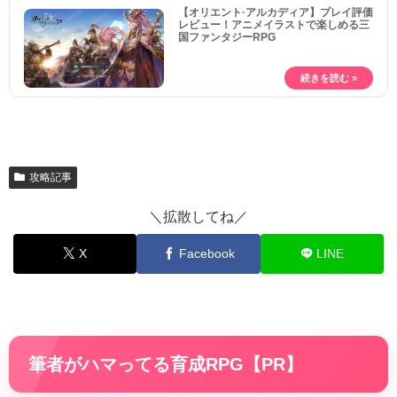
【オリエント·アルカディア】プレイ評価
レビュー！アニメイラストで楽しめる三
国ファンタジーRPG
攻略記事
＼拡散してね／
X
Facebook
LINE
筆者がハマってる育成RPG【PR】