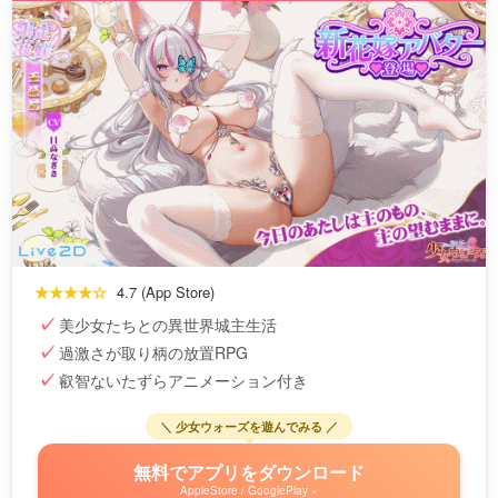
★★★★☆
4.7 (App Store)
美少女たちとの異世界城主生活
過激さが取り柄の放置RPG
叡智ないたずらアニメーション付き
＼ 少女ウォーズを遊んでみる ／
無料でアプリをダウンロード
AppleStore / GooglePlay »