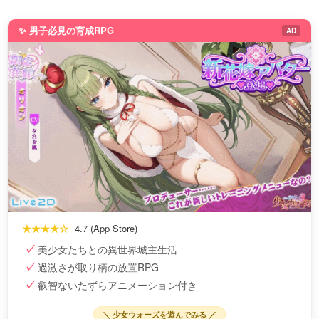
✨ 男子必見の育成RPG
AD
★★★★☆
4.7 (App Store)
美少女たちとの異世界城主生活
過激さが取り柄の放置RPG
叡智ないたずらアニメーション付き
＼ 少女ウォーズを遊んでみる ／