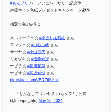
#もんプリ
ハーフアニバーサリー記念🎊
声優サイン色紙プレゼントキャンペーン🎁🎉
抽選で各1名様に
メルリーチェ役
#小坂井祐莉絵
さん
アンジェ役
#白砂沙帆
さん
サーヤ役
#小山百代
さん
ミカヅキ役
#優希知冴
さん
ナビ子役
#菱川花菜
さん
ナビオ役
#高坂知也
さん…
pic.twitter.com/VBRZtfSYnk
— 『もんなしプリンセス』(もんプリ) 公式
(@monpri_info)
May 16, 2024