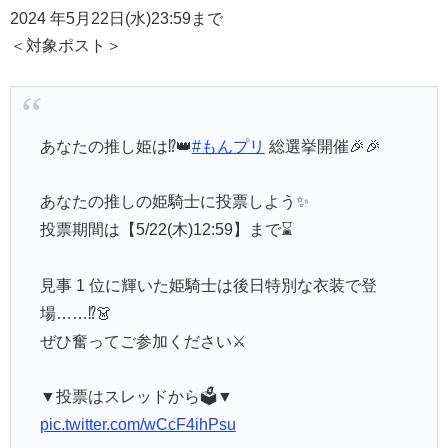
2024 年5月22日(水)23:59まで
＜対象ポスト＞
あなたの推し姫は⁉👑
#もんプリ
総選挙開催🎉🎉
あなたの推しの姫騎士に投票しよう✨
投票期間は【5/22(木)12:59】まで⌛
見事 1 位に輝いた姫騎士は後日特別な衣装で登
場……⁉👗
ぜひ奮ってご参加ください⚔
▼投票はスレッドから🗳️▼
pic.twitter.com/wCcF4ihPsu