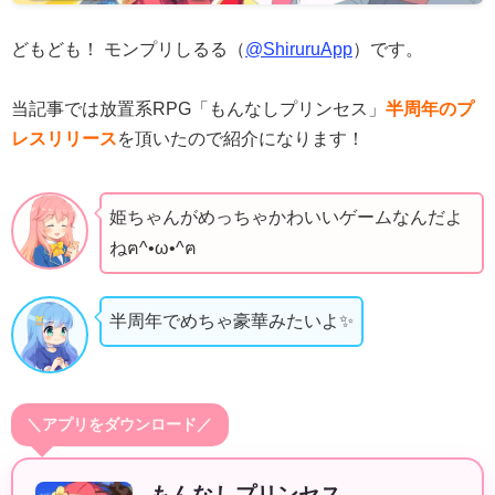
どもども！ モンプリしるる（
@ShiruruApp
）です。
当記事では放置系RPG「もんなしプリンセス」
半周年のプ
レスリリース
を頂いたので紹介になります！
姫ちゃんがめっちゃかわいいゲームなんだよ
ねฅ^•ω•^ฅ
半周年でめちゃ豪華みたいよ✨️
＼アプリをダウンロード／
もんなしプリンセス