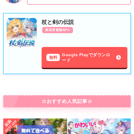
杖と剣の伝説
異世界冒険RPG
Google Playでダウンロ
無料
ード
☆おすすめ人気記事☆