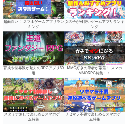
女の子が可愛いゲームアプリランキ
超面白い！ スマホゲームアプリラン
ング
キング
MMO好きの筆者が厳選！ スマホ
育成や世界観が魅力のRPGアプリ30
MMORPG特集！！
選
リセマラ不要で楽しめるスマホゲー
スタミナ無しで楽しめるスマホゲー
ム特集
ム特集