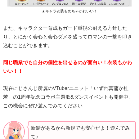
▲キャラ衣装もめちゃかわいい！
また、キャラクター育成もガード重視の耐える方針した
り、とにかく会心と会心ダメを盛ってロマンの一撃を叩き
込むことができます。
同じ職業でも自分の個性を出せるのが面白い！衣装もかわ
いい！！
現在にじさんじ所属のVTuberユニット「いずれ菖蒲か杜
若」の1周年記念コラボ主題歌&ダンスイベントも開催中。
この機会にぜひ遊んでみてください！
新鯖があるから新規でも安心だよ！遊んでみ
て♪