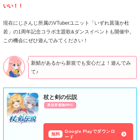
いい！！
現在にじさんじ所属のVTuberユニット「いずれ菖蒲か杜
若」の1周年記念コラボ主題歌&ダンスイベントも開催中。
この機会にぜひ遊んでみてください！
新鯖があるから新規でも安心だよ！遊んでみ
て♪
杖と剣の伝説
異世界冒険RPG
Google Playでダウンロ
無料
ード