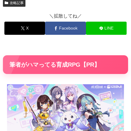
攻略記事
＼拡散してね／
X
Facebook
LINE
筆者がハマってる育成RPG【PR】