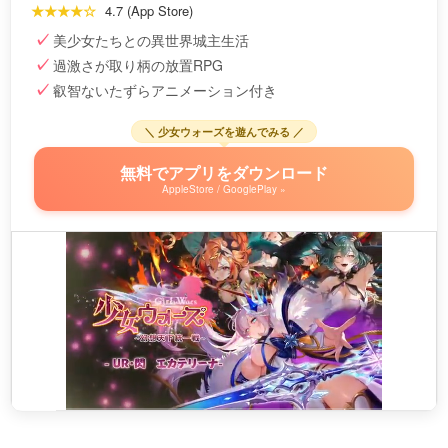
★★★★☆
4.7 (App Store)
美少女たちとの異世界城主生活
過激さが取り柄の放置RPG
叡智ないたずらアニメーション付き
＼ 少女ウォーズを遊んでみる ／
無料でアプリをダウンロード
AppleStore / GooglePlay »