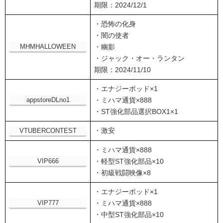
期限：2024/12/1
・恐怖の化身
・闇の使者
MHMHALLOWEEN
・幽影
・ジャック・オー・ランタン
期限：2024/11/10
・エナジーポッド×1
appstoreDLno1
・ミハマ通貨×888
・ST強化部品選択BOX1×1
・激安
VTUBERCONTEST
・ミハマ通貨×888
VIP666
・軽型ST強化部品×10
・初級戦闘映像×8
・エナジーポッド×1
VIP777
・ミハマ通貨×888
・中型ST強化部品×10