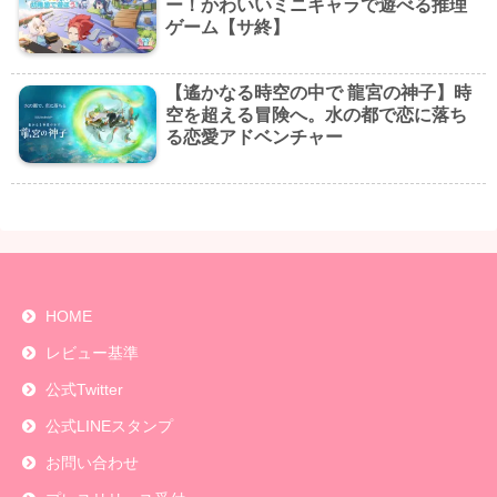
ー！かわいいミニキャラで遊べる推理
ゲーム【サ終】
【遙かなる時空の中で 龍宮の神子】時
空を超える冒険へ。水の都で恋に落ち
る恋愛アドベンチャー
HOME
レビュー基準
公式Twitter
公式LINEスタンプ
お問い合わせ