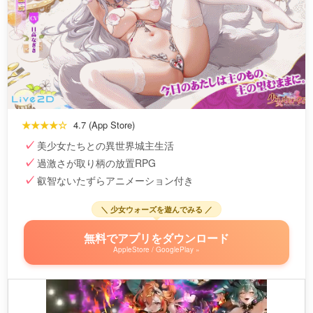
★★★★☆
4.7 (App Store)
美少女たちとの異世界城主生活
過激さが取り柄の放置RPG
叡智ないたずらアニメーション付き
＼ 少女ウォーズを遊んでみる ／
無料でアプリをダウンロード
AppleStore / GooglePlay »