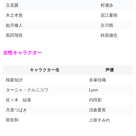
立花翼
村瀬歩
木之本悠
花江夏樹
如月修人
古川慎
黒田翔吾
柿原徹也
女性キャラクター
キャラクター名
声優
桜庭知沙
名塚佳織
ターニャ・クルニコワ
Lynn
佐々木 結菜
内田彩
月居つばき
沼倉愛美
雨音和
上坂すみれ