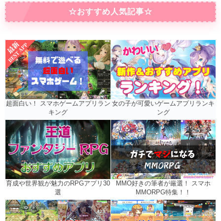
☆おすすめ人気記事☆
女の子が可愛いゲームアプリランキ
超面白い！ スマホゲームアプリラン
ング
キング
MMO好きの筆者が厳選！ スマホ
育成や世界観が魅力のRPGアプリ30
MMORPG特集！！
選