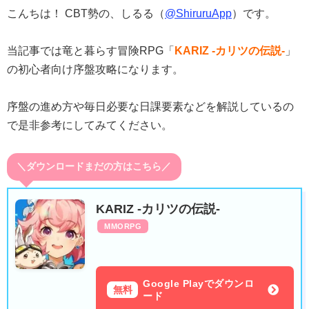
こんちは！ CBT勢の、しるる（
@ShiruruApp
）です。
当記事では竜と暮らす冒険RPG「
KARIZ -カリツの伝説-
」
の初心者向け序盤攻略になります。
序盤の進め方や毎日必要な日課要素などを解説しているの
で是非参考にしてみてください。
＼ダウンロードまだの方はこちら／
KARIZ -カリツの伝説-
MMORPG
Google Playでダウンロ
無料
ード