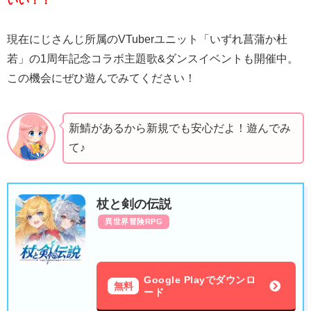
いい！！
現在にじさんじ所属のVTuberユニット「いずれ菖蒲か杜
若」の1周年記念コラボ主題歌&ダンスイベントも開催中。
この機会にぜひ遊んでみてください！
新鯖があるから新規でも安心だよ！遊んでみ
て♪
杖と剣の伝説
異世界冒険RPG
Google Playでダウンロ
無料
ード