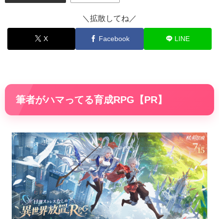
＼拡散してね／
X
Facebook
LINE
筆者がハマってる育成RPG【PR】