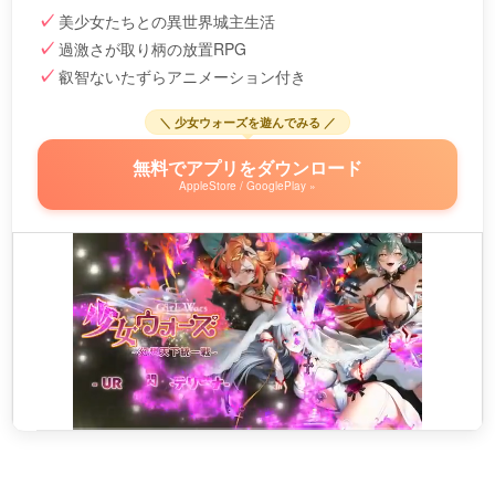
美少女たちとの異世界城主生活
過激さが取り柄の放置RPG
叡智ないたずらアニメーション付き
＼ 少女ウォーズを遊んでみる ／
無料でアプリをダウンロード
AppleStore / GooglePlay »