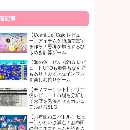
着記事
【Count Up! Calc レビュ
ー】アイテムと頭脳で数字
を作る！思考が加速するひ
らめき計算ゲーム
【海の魚、ぜんぶ釣る レビ
ュー】UFOも爆弾もなんで
もあり！カオスなインフレ
を楽しむ釣りゲーム
【モノマーケット】クリア
後レビュー！市場を分析し
てお店を発展させるカジュ
アル経営SLG
【お布団ねこバトル レビュ
ー】かわいさ満点！お布団
の中にネコちゃんを招き入