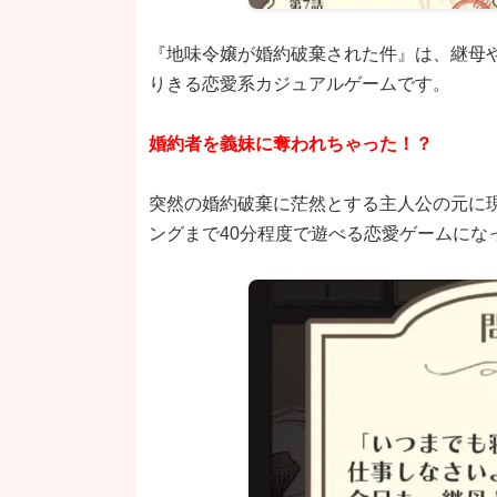
『地味令嬢が婚約破棄された件』は、継母
りきる恋愛系カジュアルゲームです。
婚約者を義妹に奪われちゃった！？
突然の婚約破棄に茫然とする主人公の元に
ングまで40分程度で遊べる恋愛ゲームにな