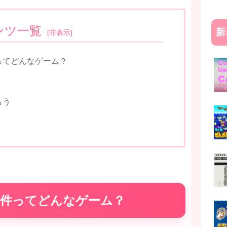
ンツ一覧
新
[
非表示
]
ってどんなゲーム？
もう
た件ってどんなゲーム？