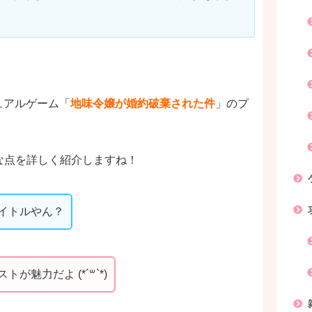
ジュアルゲーム「
地味令嬢が婚約破棄された件
」のプ
な点を詳しく紹介しますね！
イトルやん？
魅力だよ (*´꒳`*)