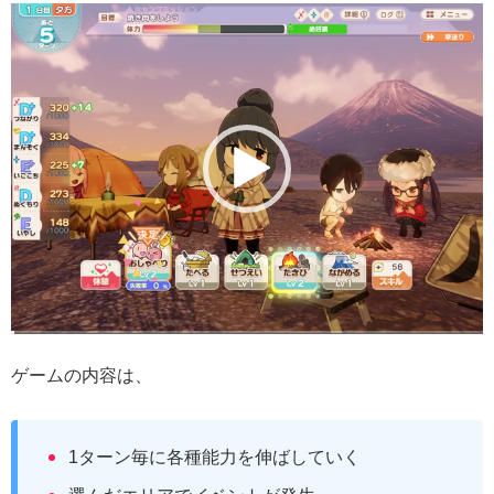
動
画
プ
レ
ー
ヤ
ー
ゲームの内容は、
1ターン毎に各種能力を伸ばしていく