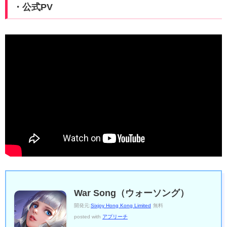
・公式PV
War Song（ウォーソング）
開発元:
Sixjoy Hong Kong Limited
無料
posted with
アプリーチ