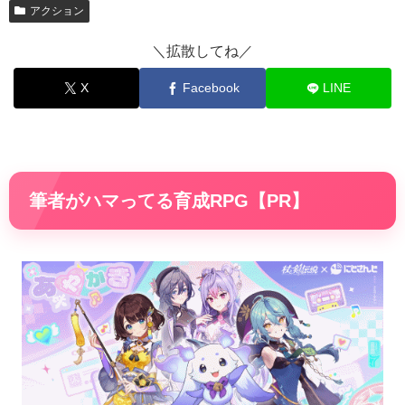
アクション
＼拡散してね／
X
Facebook
LINE
筆者がハマってる育成RPG【PR】