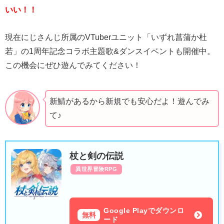
いい！！
現在にじさんじ所属のVTuberユニット「いずれ菖蒲か杜
若」の1周年記念コラボ主題歌&ダンスイベントも開催中。
この機会にぜひ遊んでみてください！
新鯖があるから新規でも安心だよ！遊んでみ
て♪
杖と剣の伝説
異世界冒険RPG
Google Playでダウンロ
無料
ード