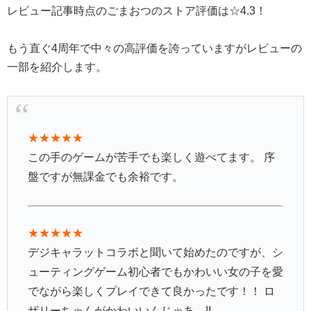
レビュー記事時点のごまおつのストア評価は☆4.3！
もう直ぐ4周年で中々の高評価を誇っていますがレビューの
一部を紹介します。
★★★★★
この手のゲームが苦手でも楽しく遊べてます。 序
盤ですが無課金でも余裕です。
★★★★★
デジキャラットコラボと聞いて始めたのですが、シ
ューティングゲーム初心者でもかわいい女の子を愛
でながら楽しくプレイできて良かったです！！ ロ
ザリーちゃんがかわいいんじゃあ…!!