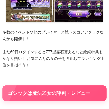
多数のイベントや他のプレイヤーと競うスコアアタックな
んかも開催中！
また60日ログインすると777聖霊石貰えるなど継続特典も
かなり熱い！ お気に入りの女の子を強化してランキング上
位を目指そう！
ゴシックは魔法乙女の評判・レビュー