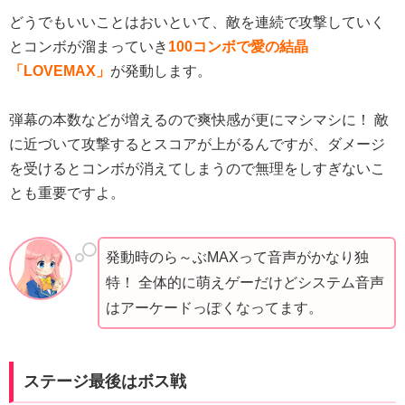
どうでもいいことはおいといて、敵を連続で攻撃していく
とコンボが溜まっていき
100コンボで愛の結晶
「LOVEMAX」
が発動します。
弾幕の本数などが増えるので爽快感が更にマシマシに！ 敵
に近づいて攻撃するとスコアが上がるんですが、ダメージ
を受けるとコンボが消えてしまうので無理をしすぎないこ
とも重要ですよ。
発動時のら～ぶMAXって音声がかなり独
特！ 全体的に萌えゲーだけどシステム音声
はアーケードっぽくなってます。
ステージ最後はボス戦