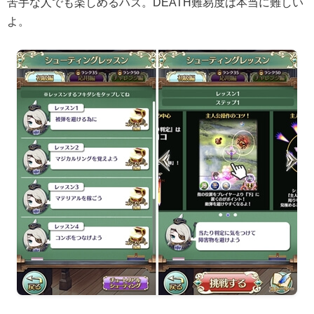
苦手な人でも楽しめるハズ。DEATH難易度は本当に難しい
よ。