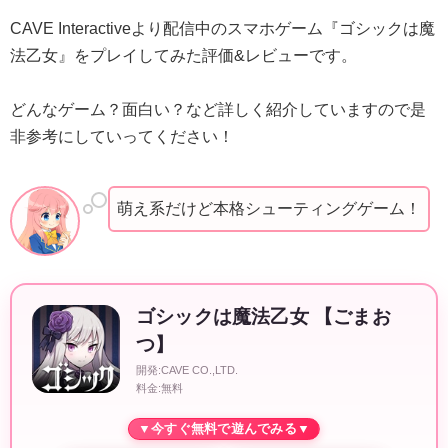
CAVE Interactiveより配信中のスマホゲーム『ゴシックは魔
法乙女』をプレイしてみた評価&レビューです。
どんなゲーム？面白い？など詳しく紹介していますので是
非参考にしていってください！
萌え系だけど本格シューティングゲーム！
ゴシックは魔法乙女 【ごまお
つ】
開発:CAVE CO.,LTD.
料金:無料