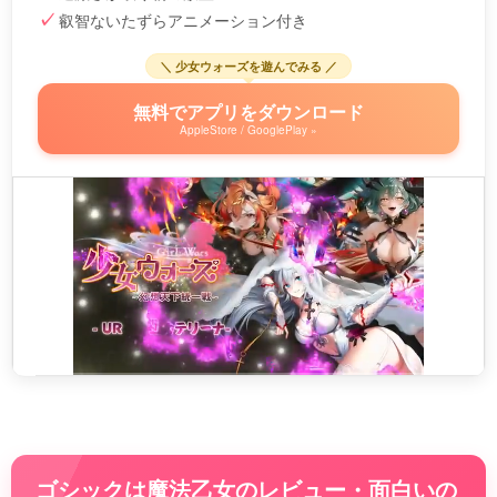
叡智ないたずらアニメーション付き
＼ 少女ウォーズを遊んでみる ／
無料でアプリをダウンロード
AppleStore / GooglePlay »
ゴシックは魔法乙女のレビュー・面白いの