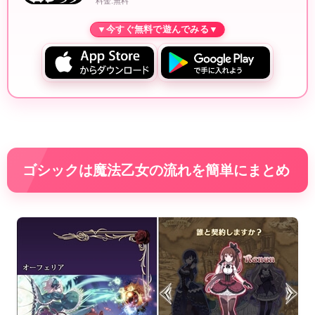
料金:無料
ゴシックは魔法乙女の流れを簡単にまとめ