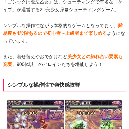
『ゴシックは魔法乙女』は、シューティングで有名な「ケ
イブ」が運営する2D美少女弾幕シューティングゲーム。
シンプルな操作性ながら本格的なゲームとなっており、
難
易度も4段階あるので初心者～上級者まで楽しめる
ようにな
っています。
また、着せ替えやおでかけなど
美少女との触れ合い要素も
充実
。900体以上のヒロインたちを堪能しよう！
シンプルな操作性で爽快感抜群