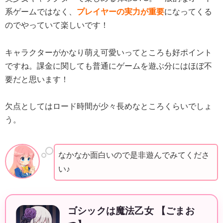
系ゲームではなく、
プレイヤーの実力が重要
になってくる
のでやっていて楽しいです！
キャラクターがかなり萌え可愛いってところも好ポイント
ですね。課金に関しても普通にゲームを遊ぶ分にはほぼ不
要だと思います！
欠点としてはロード時間が少々長めなところくらいでしょ
う。
なかなか面白いので是非遊んでみてくださ
い♪
ゴシックは魔法乙女 【ごまお