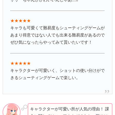
★★★★★
キャラも可愛くて難易度もシューティングゲームが
あまり得意ではない人でも出来る難易度があるので
ぜひ気になったらやってみて貰いたいです！
★★★★★
キャラクターが可愛いく、ショットの使い分けがで
きるシューティングゲームで楽しい。
キャラクターが可愛い所が人気の理由！ 課