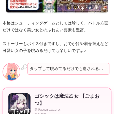
本格はシューティングゲームとしては珍しく、バトル方面
だけではなく美少女とのふれあい要素も豊富。
ストーリーもボイス付きですし、おでかけや着せ替えなど
可愛い女の子を眺めるだけでも楽しいですよ♪
タップして眺めてるだけでも癒される…！
ゴシックは魔法乙女 【ごまお
つ】
開発:CAVE CO.,LTD.