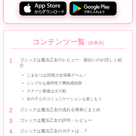
コンテンツ一覧
[
非表示
]
ゴシックは魔法乙女のレビュー・面白いのか詳しく紹
介
ごまおつは2D美少女弾幕ゲーム！
シンプルな操作性で爽快感抜群
ステージ最後はボス戦
女の子とのコミュニケーションも楽しもう
ゴシックは魔法乙女の流れを簡単にまとめ
ゴシックは魔法乙女の評判・レビュー
ゴシックは魔法乙女のガチャは…？