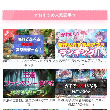
☆おすすめ人気記事☆
女の子が可愛いゲームアプリランキ
超面白い！ スマホゲームアプリラン
ング
キング
MMO好きの筆者が厳選！ スマホ
育成や世界観が魅力のRPGアプリ30
MMORPG特集！！
選