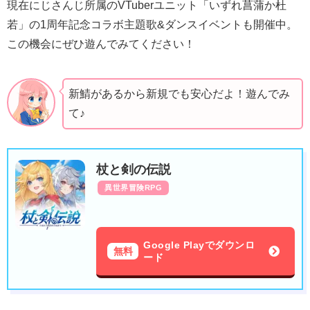
現在にじさんじ所属のVTuberユニット「いずれ菖蒲か杜
若」の1周年記念コラボ主題歌&ダンスイベントも開催中。
この機会にぜひ遊んでみてください！
新鯖があるから新規でも安心だよ！遊んでみ
て♪
杖と剣の伝説
異世界冒険RPG
Google Playでダウンロ
無料
ード