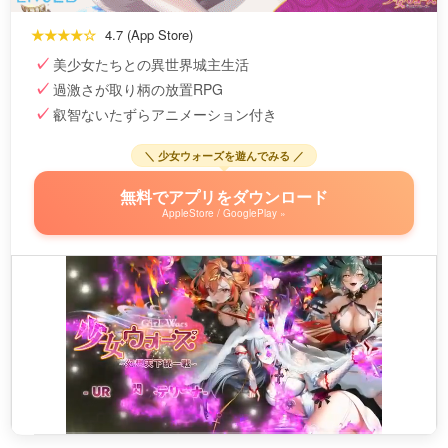
★★★★☆
4.7 (App Store)
美少女たちとの異世界城主生活
過激さが取り柄の放置RPG
叡智ないたずらアニメーション付き
＼ 少女ウォーズを遊んでみる ／
無料でアプリをダウンロード
AppleStore / GooglePlay »