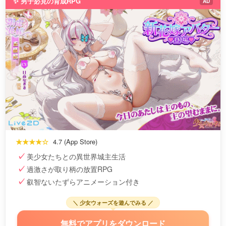
✨ 男子必見の育成RPG
AD
★★★★☆
4.7 (App Store)
美少女たちとの異世界城主生活
過激さが取り柄の放置RPG
叡智ないたずらアニメーション付き
＼ 少女ウォーズを遊んでみる ／
無料でアプリをダウンロード