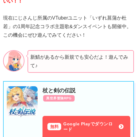
いい！！
現在にじさんじ所属のVTuberユニット「いずれ菖蒲か杜
若」の1周年記念コラボ主題歌&ダンスイベントも開催中。
この機会にぜひ遊んでみてください！
新鯖があるから新規でも安心だよ！遊んでみ
て♪
杖と剣の伝説
異世界冒険RPG
Google Playでダウンロ
無料
ード