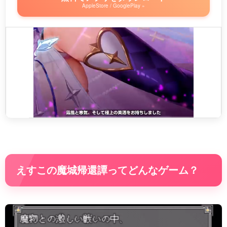
AppleStore / GooglePlay »
えすこの魔城帰還譚ってどんなゲーム？