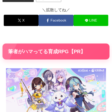
＼拡散してね／
X
Facebook
LINE
筆者がハマってる育成RPG【PR】