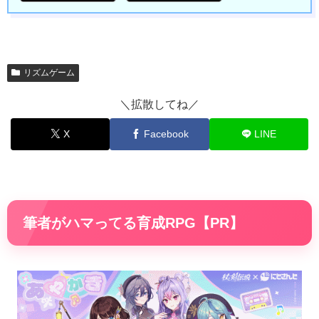
リズムゲーム
＼拡散してね／
X
Facebook
LINE
筆者がハマってる育成RPG【PR】