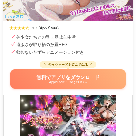
★★★★☆
4.7 (App Store)
美少女たちとの異世界城主生活
過激さが取り柄の放置RPG
叡智ないたずらアニメーション付き
＼ 少女ウォーズを遊んでみる ／
無料でアプリをダウンロード
AppleStore / GooglePlay »