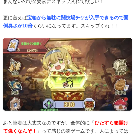
まんないので全要素にスキップ入れて欲しい！
更に言えば
宝箱から無駄に闘技場チケが入手できるので面
倒臭さが10倍
くらいになってます。スキップくれ！！
あと筆者は大丈夫なのですが、全体的に「
ひたすら箱開け
て強くなんぞ！
」って感じの謎ゲームです。人によっては