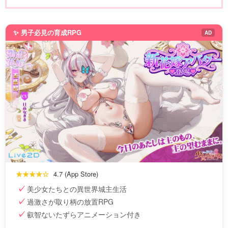
✨ 男子必見の育成RPG
AD
★★★★☆
4.7 (App Store)
美少女たちとの異世界城主生活
過激さが取り柄の放置RPG
叡智ないたずらアニメーション付き