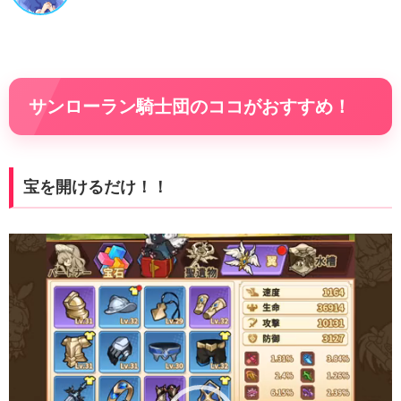
サンローラン騎士団のココがおすすめ！
宝を開けるだけ！！
動
画
プ
レ
ー
ヤ
ー