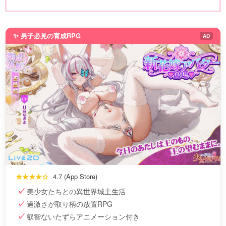
✨ 男子必見の育成RPG
AD
★★★★☆
4.7 (App Store)
美少女たちとの異世界城主生活
過激さが取り柄の放置RPG
叡智ないたずらアニメーション付き