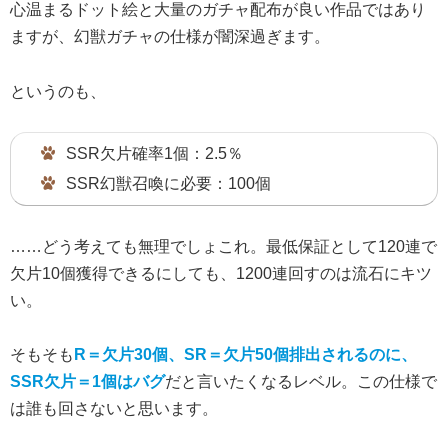
心温まるドット絵と大量のガチャ配布が良い作品ではあり
ますが、幻獣ガチャの仕様が闇深過ぎます。
というのも、
SSR欠片確率1個：2.5％
SSR幻獣召喚に必要：100個
……どう考えても無理でしょこれ。最低保証として120連で
欠片10個獲得できるにしても、1200連回すのは流石にキツ
い。
そもそも
R＝欠片30個、SR＝欠片50個排出されるのに、
SSR欠片＝1個はバグ
だと言いたくなるレベル。この仕様で
は誰も回さないと思います。